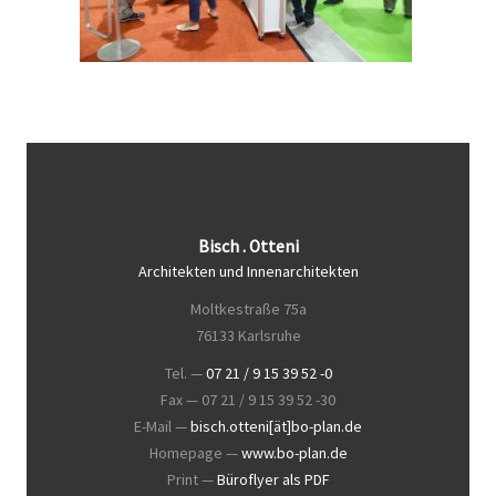
Bisch . Otteni
Architekten und Innenarchitekten
Moltkestraße 75a
76133 Karlsruhe
Tel. —
07 21 / 9 15 39 52 -0
Fax — 07 21 / 9 15 39 52 -30
E-Mail —
bisch.otteni[ät]bo-plan.de
Homepage —
www.bo-plan.de
Print —
Büroflyer als PDF