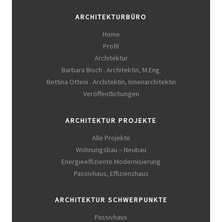
ARCHITEKTURBÜRO
Home
Profil
Architektur
Barbara Bisch . Architektin, M.Eng.
Bettina Otteni . Architektin, Innenarchitektin
Veröffentlichungen
ARCHITEKTUR PROJEKTE
Alle Projekte
Wohnungsbau – Neubau
Energieeffiziente Modernisierung
Passivhaus, Effizienzhaus
ARCHITEKTUR SCHWERPUNKTE
Passivhaus