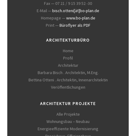
Fax — 07 21 / 9 15 39 52 -30
E-Mail —
bisch.otteni[ät]bo-plan.de
Homepage —
www.bo-plan.de
Print —
Büroflyer als PDF
ARCHITEKTURBÜRO
Home
Profil
Architektur
Barbara Bisch . Architektin, M.Eng.
Bettina Otteni . Architektin, Innenarchitektin
Veröffentlichungen
ARCHITEKTUR PROJEKTE
Alle Projekte
Wohnungsbau – Neubau
Energieeffiziente Modernisierung
Passivhaus, Effizienzhaus