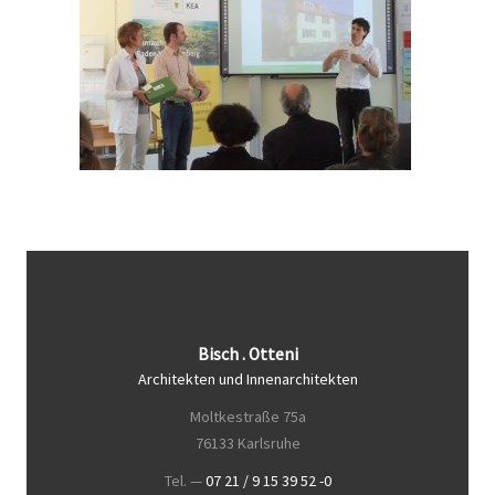
Bisch . Otteni
Architekten und Innenarchitekten
Moltkestraße 75a
76133 Karlsruhe
Tel. —
07 21 / 9 15 39 52 -0