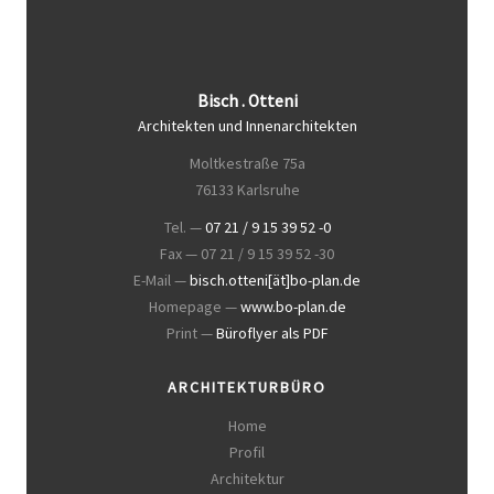
Bisch . Otteni
Architekten und Innenarchitekten
Moltkestraße 75a
76133 Karlsruhe
Tel. —
07 21 / 9 15 39 52 -0
Fax — 07 21 / 9 15 39 52 -30
E-Mail —
bisch.otteni[ät]bo-plan.de
Homepage —
www.bo-plan.de
Print —
Büroflyer als PDF
ARCHITEKTURBÜRO
Home
Profil
Architektur