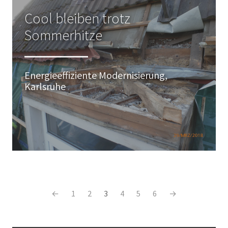
Cool bleiben trotz
Sommerhitze
Energieeffiziente Modernisierung,
Karlsruhe
←
1
2
3
4
5
6
→