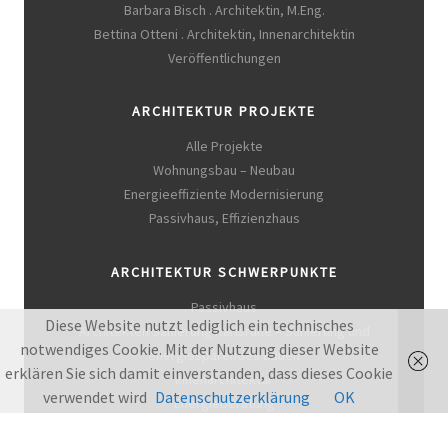
Barbara Bisch . Architektin, M.Eng.
Bettina Otteni . Architektin, Innenarchitektin
Veröffentlichungen
ARCHITEKTUR PROJEKTE
Alle Projekte
Wohnungsbau – Neubau
Energieeffiziente Modernisierung
Passivhaus, Effizienzhaus
ARCHITEKTUR SCHWERPUNKTE
Passivhaus
Diese Website nutzt lediglich ein technisches
Architekten Sanierung Karlsruhe – Sanierung und
notwendiges Cookie. Mit der Nutzung dieser Website
energiesparendes Bauen
erklären Sie sich damit einverstanden, dass dieses Cookie
Innenarchitektur
verwendet wird
Datenschutzerklärung
OK
Energieberatung