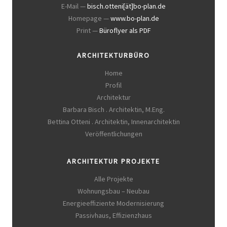
E-Mail —
bisch.otteni[ät]bo-plan.de
Homepage —
www.bo-plan.de
Print —
Büroflyer als PDF
ARCHITEKTURBÜRO
Home
Profil
Architektur
Barbara Bisch . Architektin, M.Eng.
Bettina Otteni . Architektin, Innenarchitektin
Veröffentlichungen
ARCHITEKTUR PROJEKTE
Alle Projekte
Wohnungsbau – Neubau
Energieeffiziente Modernisierung
Passivhaus, Effizienzhaus