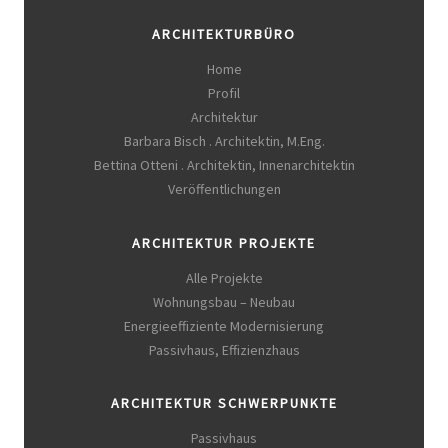
ARCHITEKTURBÜRO
Home
Profil
Architektur
Barbara Bisch . Architektin, M.Eng.
Bettina Otteni . Architektin, Innenarchitektin
Veröffentlichungen
ARCHITEKTUR PROJEKTE
Alle Projekte
Wohnungsbau – Neubau
Energieeffiziente Modernisierung
Passivhaus, Effizienzhaus
ARCHITEKTUR SCHWERPUNKTE
Passivhaus