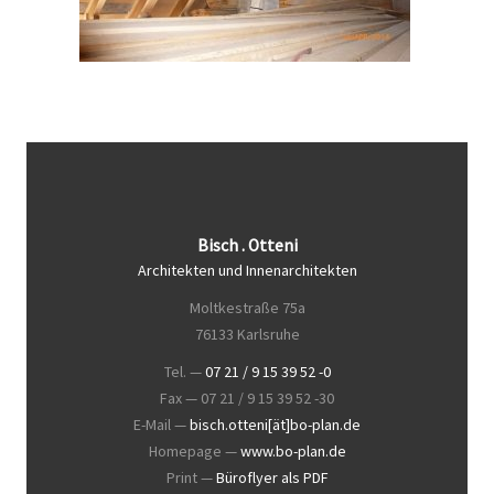
Bisch . Otteni
Architekten und Innenarchitekten
Moltkestraße 75a
76133 Karlsruhe
Tel. —
07 21 / 9 15 39 52 -0
Fax — 07 21 / 9 15 39 52 -30
E-Mail —
bisch.otteni[ät]bo-plan.de
Homepage —
www.bo-plan.de
Print —
Büroflyer als PDF