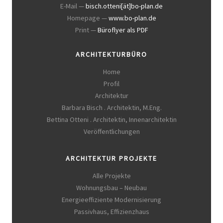
E-Mail —
bisch.otteni[ät]bo-plan.de
Homepage —
www.bo-plan.de
Print —
Büroflyer als PDF
ARCHITEKTURBÜRO
Home
Profil
Architektur
Barbara Bisch . Architektin, M.Eng.
Bettina Otteni . Architektin, Innenarchitektin
Veröffentlichungen
ARCHITEKTUR PROJEKTE
Alle Projekte
Wohnungsbau – Neubau
Energieeffiziente Modernisierung
Passivhaus, Effizienzhaus