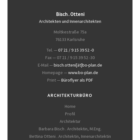
Bisch . Otteni
Architekten und Innenarchitekten
Moltkestraße 75a
76133 Karlsruhe
Tel. —
07 21 / 9 15 39 52 -0
Fax — 07 21 / 9 15 39 52 -30
E-Mail —
bisch.otteni[ät]bo-plan.de
Homepage —
www.bo-plan.de
Print —
Büroflyer als PDF
ARCHITEKTURBÜRO
Home
Profil
Architektur
Barbara Bisch . Architektin, M.Eng.
Bettina Otteni . Architektin, Innenarchitektin