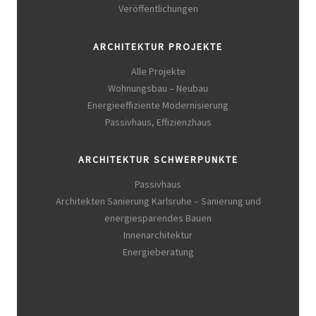
Veröffentlichungen
ARCHITEKTUR PROJEKTE
Alle Projekte
Wohnungsbau – Neubau
Energieeffiziente Modernisierung
Passivhaus, Effizienzhaus
ARCHITEKTUR SCHWERPUNKTE
Passivhaus
Architekten Sanierung Karlsruhe – Sanierung und
energiesparendes Bauen
Innenarchitektur
Energieberatung