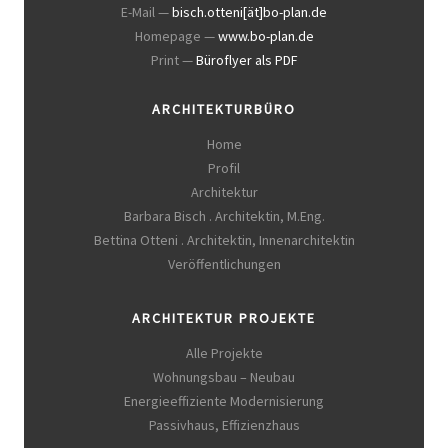
E-Mail —
bisch.otteni[ät]bo-plan.de
Homepage —
www.bo-plan.de
Print —
Büroflyer als PDF
ARCHITEKTURBÜRO
Home
Profil
Architektur
Barbara Bisch . Architektin, M.Eng.
Bettina Otteni . Architektin, Innenarchitektin
Veröffentlichungen
ARCHITEKTUR PROJEKTE
Alle Projekte
Wohnungsbau – Neubau
Energieeffiziente Modernisierung
Passivhaus, Effizienzhaus