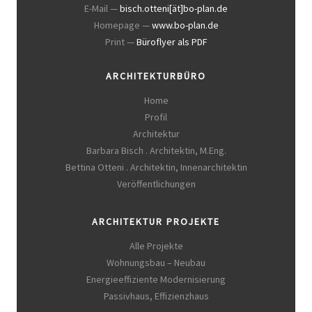
E-Mail —
bisch.otteni[ät]bo-plan.de
Homepage —
www.bo-plan.de
Print —
Büroflyer als PDF
ARCHITEKTURBÜRO
Home
Profil
Architektur
Barbara Bisch . Architektin, M.Eng.
Bettina Otteni . Architektin, Innenarchitektin
Veröffentlichungen
ARCHITEKTUR PROJEKTE
Alle Projekte
Wohnungsbau – Neubau
Energieeffiziente Modernisierung
Passivhaus, Effizienzhaus