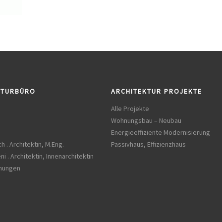
KTURBÜRO
ARCHITEKTUR PROJEKTE
Alle Projekte
Wohnungsbau – Neubau
Energieeffiziente Modernisierung
h . Architektin, M.Eng.
Passivhaus, Effizienzhaus
ni . Architektin, Innenarchitektin
chungen