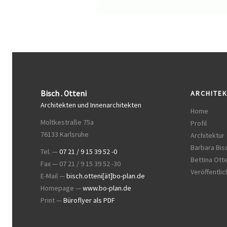
Bisch . Otteni
ARCHITE
Architekten und Innenarchitekten
Home
Moltkestraße 75a
Profil
76133 Karlsruhe
Architektur
Barbara Bisc
Tel. —
07 21 / 9 15 39 52 -0
Bettina Otte
Fax — 07 21 / 9 15 39 52 -30
Veröffentli
E-Mail —
bisch.otteni[ät]bo-plan.de
Homepage —
www.bo-plan.de
Print —
Büroflyer als PDF