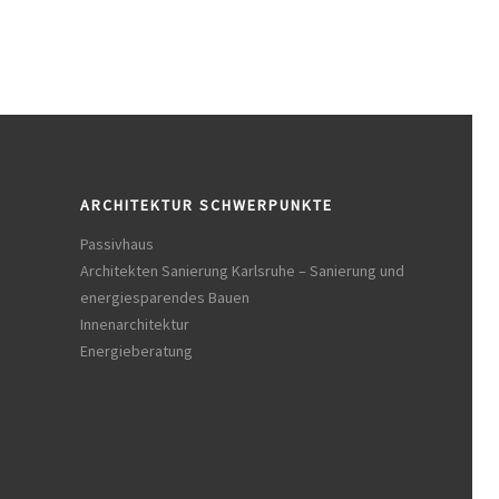
ARCHITEKTUR SCHWERPUNKTE
Passivhaus
Architekten Sanierung Karlsruhe – Sanierung und
energiesparendes Bauen
Innenarchitektur
Energieberatung