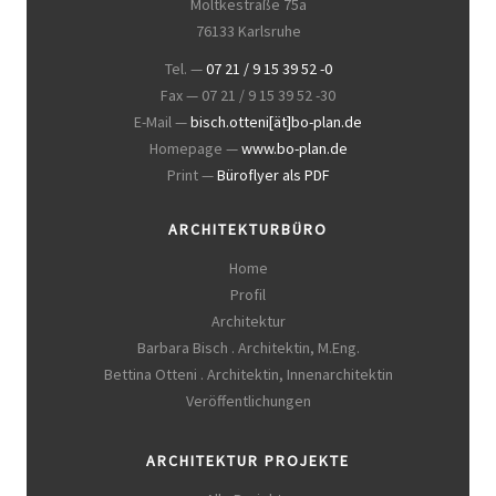
Moltkestraße 75a
76133 Karlsruhe
Tel. —
07 21 / 9 15 39 52 -0
Fax — 07 21 / 9 15 39 52 -30
E-Mail —
bisch.otteni[ät]bo-plan.de
Homepage —
www.bo-plan.de
Print —
Büroflyer als PDF
ARCHITEKTURBÜRO
Home
Profil
Architektur
Barbara Bisch . Architektin, M.Eng.
Bettina Otteni . Architektin, Innenarchitektin
Veröffentlichungen
ARCHITEKTUR PROJEKTE