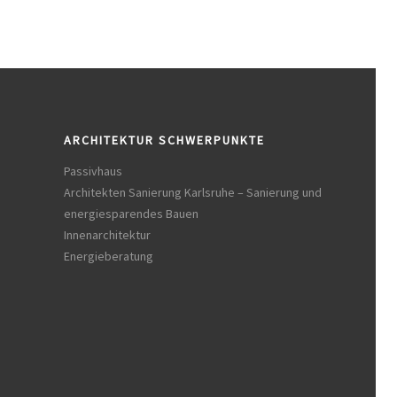
ARCHITEKTUR SCHWERPUNKTE
Passivhaus
Architekten Sanierung Karlsruhe – Sanierung und
energiesparendes Bauen
Innenarchitektur
Energieberatung