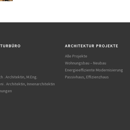
KTURBÜRO
ARCHITEKTUR PROJEKTE
Alle Projekte
Wohnungsbau – Neubau
Energieeffiziente Modernisierung
h . Architektin, M.Eng.
Passivhaus, Effizienzhaus
ni . Architektin, Innenarchitektin
chungen