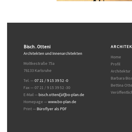
Bisch . Otteni
ARCHITE
Architekten und Innenarchitekten
Home
Moltkestraße 75a
Profil
76133 Karlsruhe
Architektur
Barbara Bisc
Tel. —
07 21 / 9 15 39 52 -0
Bettina Otte
Fax — 07 21 / 9 15 39 52 -30
Veröffentli
E-Mail —
bisch.otteni[ät]bo-plan.de
Homepage —
www.bo-plan.de
Print —
Büroflyer als PDF