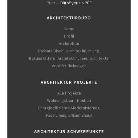
Print —
Büroflyer als PDF
ARCHITEKTURBÜRO
Home
Profil
Architektur
Barbara Bisch . Architektin, M.Eng.
Bettina Otteni . Architektin, Innenarchitektin
Veröffentlichungen
ARCHITEKTUR PROJEKTE
Alle Projekte
Wohnungsbau – Neubau
Energieeffiziente Modernisierung
Passivhaus, Effizienzhaus
ARCHITEKTUR SCHWERPUNKTE