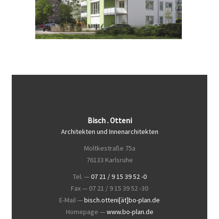
Bisch . Otteni
Architekten und Innenarchitekten
Moltkestraße 75a
76133 Karlsruhe
Tel. —
07 21 / 9 15 39 52 -0
Fax — 07 21 / 9 15 39 52 -30
E-Mail —
bisch.otteni[ät]bo-plan.de
Homepage —
www.bo-plan.de