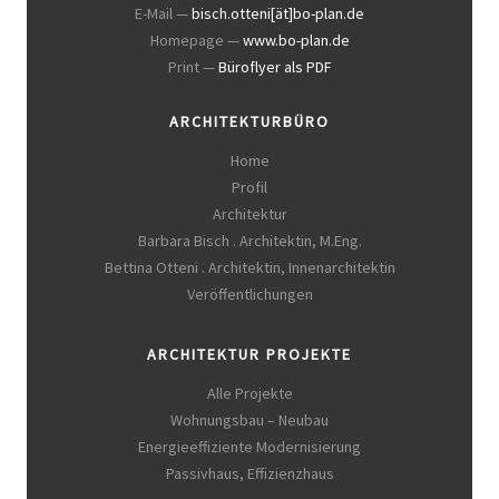
E-Mail —
bisch.otteni[ät]bo-plan.de
Homepage —
www.bo-plan.de
Print —
Büroflyer als PDF
ARCHITEKTURBÜRO
Home
Profil
Architektur
Barbara Bisch . Architektin, M.Eng.
Bettina Otteni . Architektin, Innenarchitektin
Veröffentlichungen
ARCHITEKTUR PROJEKTE
Alle Projekte
Wohnungsbau – Neubau
Energieeffiziente Modernisierung
Passivhaus, Effizienzhaus