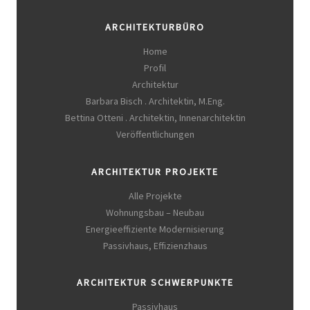
ARCHITEKTURBÜRO
Home
Profil
Architektur
Barbara Bisch . Architektin, M.Eng.
Bettina Otteni . Architektin, Innenarchitektin
Veröffentlichungen
ARCHITEKTUR PROJEKTE
Alle Projekte
Wohnungsbau – Neubau
Energieeffiziente Modernisierung
Passivhaus, Effizienzhaus
ARCHITEKTUR SCHWERPUNKTE
Passivhaus