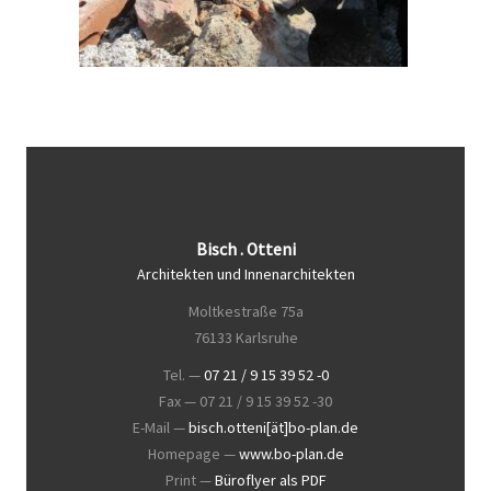
Bisch . Otteni
Architekten und Innenarchitekten
Moltkestraße 75a
76133 Karlsruhe
Tel. —
07 21 / 9 15 39 52 -0
Fax — 07 21 / 9 15 39 52 -30
E-Mail —
bisch.otteni[ät]bo-plan.de
Homepage —
www.bo-plan.de
Print —
Büroflyer als PDF