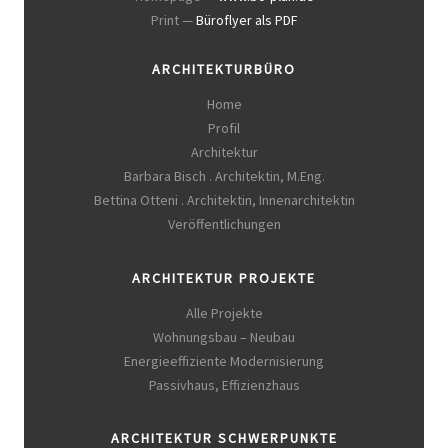
Print —
Büroflyer als PDF
ARCHITEKTURBÜRO
Home
Profil
Architektur
Barbara Bisch . Architektin, M.Eng.
Bettina Otteni . Architektin, Innenarchitektin
Veröffentlichungen
ARCHITEKTUR PROJEKTE
Alle Projekte
Wohnungsbau – Neubau
Energieeffiziente Modernisierung
Passivhaus, Effizienzhaus
ARCHITEKTUR SCHWERPUNKTE