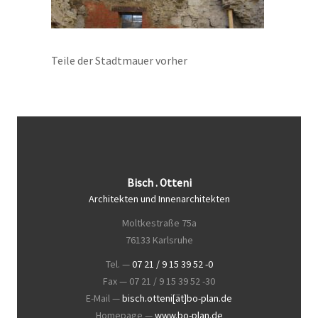
Teile der Stadtmauer vorher
Bisch . Otteni
Architekten und Innenarchitekten
Moltkestraße 75a
76133 Karlsruhe
Tel. —
07 21 / 9 15 39 52 -0
Fax — 07 21 / 9 15 39 52 -30
E-Mail —
bisch.otteni[ät]bo-plan.de
Homepage —
www.bo-plan.de