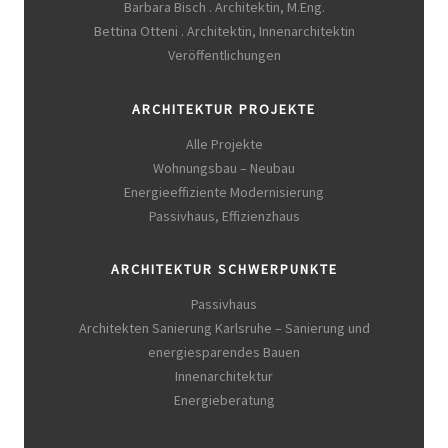
Barbara Bisch . Architektin, M.Eng.
Bettina Otteni . Architektin, Innenarchitektin
Veröffentlichungen
ARCHITEKTUR PROJEKTE
Alle Projekte
Wohnungsbau – Neubau
Energieeffiziente Modernisierung
Passivhaus, Effizienzhaus
ARCHITEKTUR SCHWERPUNKTE
Passivhaus
Architekten Sanierung Karlsruhe – Sanierung und
energiesparendes Bauen
Innenarchitektur
Energieberatung