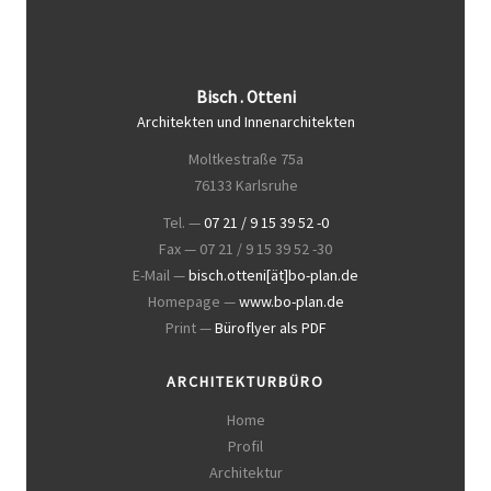
Bisch . Otteni
Architekten und Innenarchitekten
Moltkestraße 75a
76133 Karlsruhe
Tel. —
07 21 / 9 15 39 52 -0
Fax — 07 21 / 9 15 39 52 -30
E-Mail —
bisch.otteni[ät]bo-plan.de
Homepage —
www.bo-plan.de
Print —
Büroflyer als PDF
ARCHITEKTURBÜRO
Home
Profil
Architektur