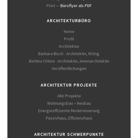
Print —
Büroflyer als PDF
ARCHITEKTURBÜRO
Home
Profil
Architektur
Barbara Bisch . Architektin, M.Eng.
Bettina Otteni . Architektin, Innenarchitektin
Veröffentlichungen
ARCHITEKTUR PROJEKTE
Alle Projekte
Wohnungsbau – Neubau
Energieeffiziente Modernisierung
Passivhaus, Effizienzhaus
ARCHITEKTUR SCHWERPUNKTE