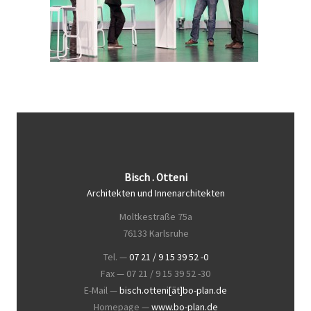
Bisch . Otteni
Architekten und Innenarchitekten
Moltkestraße 75a
76133 Karlsruhe
Tel. —
07 21 / 9 15 39 52 -0
Fax — 07 21 / 9 15 39 52 -30
E-Mail —
bisch.otteni[ät]bo-plan.de
Homepage —
www.bo-plan.de